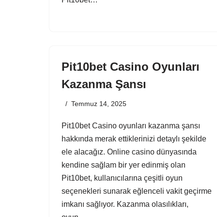
Pit10bet Casino Oyunları
Kazanma Şansı
Temmuz 14, 2025
Pit10bet Casino oyunları kazanma şansı
hakkında merak ettiklerinizi detaylı şekilde
ele alacağız. Online casino dünyasında
kendine sağlam bir yer edinmiş olan
Pit10bet, kullanıcılarına çeşitli oyun
seçenekleri sunarak eğlenceli vakit geçirme
imkanı sağlıyor. Kazanma olasılıkları,