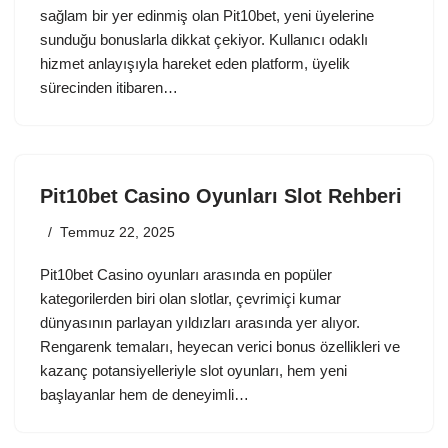
sağlam bir yer edinmiş olan Pit10bet, yeni üyelerine
sunduğu bonuslarla dikkat çekiyor. Kullanıcı odaklı
hizmet anlayışıyla hareket eden platform, üyelik
sürecinden itibaren…
Pit10bet Casino Oyunları Slot Rehberi
Temmuz 22, 2025
Pit10bet Casino oyunları arasında en popüler
kategorilerden biri olan slotlar, çevrimiçi kumar
dünyasının parlayan yıldızları arasında yer alıyor.
Rengarenk temaları, heyecan verici bonus özellikleri ve
kazanç potansiyelleriyle slot oyunları, hem yeni
başlayanlar hem de deneyimli…