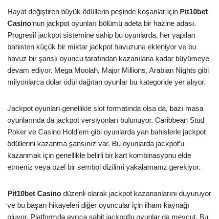
Hayat değiştiren büyük ödüllerin peşinde koşanlar için
Pit10bet
Casino
‘nun jackpot oyunları bölümü adeta bir hazine adası.
Progresif jackpot sistemine sahip bu oyunlarda, her yapılan
bahisten küçük bir miktar jackpot havuzuna ekleniyor ve bu
havuz bir şanslı oyuncu tarafından kazanılana kadar büyümeye
devam ediyor. Mega Moolah, Major Millions, Arabian Nights gibi
milyonlarca dolar ödül dağıtan oyunlar bu kategoride yer alıyor.
Jackpot oyunları genellikle slot formatında olsa da, bazı masa
oyunlarında da jackpot versiyonları bulunuyor. Caribbean Stud
Poker ve Casino Hold’em gibi oyunlarda yan bahislerle jackpot
ödüllerini kazanma şansınız var. Bu oyunlarda jackpot’u
kazanmak için genellikle belirli bir kart kombinasyonu elde
etmeniz veya özel bir sembol dizilimi yakalamanız gerekiyor.
Pit10bet Casino
düzenli olarak jackpot kazananlarını duyuruyor
ve bu başarı hikayeleri diğer oyuncular için ilham kaynağı
oluyor. Platformda ayrıca sabit jackpotlu oyunlar da mevcut. Bu