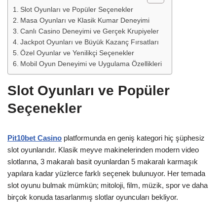
Slot Oyunları ve Popüler Seçenekler
Masa Oyunları ve Klasik Kumar Deneyimi
Canlı Casino Deneyimi ve Gerçek Krupiyeler
Jackpot Oyunları ve Büyük Kazanç Fırsatları
Özel Oyunlar ve Yenilikçi Seçenekler
Mobil Oyun Deneyimi ve Uygulama Özellikleri
Slot Oyunları ve Popüler
Seçenekler
Pit10bet Casino
platformunda en geniş kategori hiç şüphesiz
slot oyunlarıdır. Klasik meyve makinelerinden modern video
slotlarına, 3 makaralı basit oyunlardan 5 makaralı karmaşık
yapılara kadar yüzlerce farklı seçenek bulunuyor. Her temada
slot oyunu bulmak mümkün; mitoloji, film, müzik, spor ve daha
birçok konuda tasarlanmış slotlar oyuncuları bekliyor.