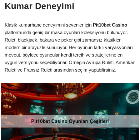
Kumar Deneyimi
Klasik kumarhane deneyimini sevenler için
Pit10bet Casino
platformunda geniş bir masa oyunları koleksiyonu bulunuyor.
Rulet, blackjack, bakara ve poker gibi zamansız klasikler
modern bir arayüzle sunuluyor. Her oyunun farklı varyasyonları
mevcut, böylece oyuncular kendi tercih ve stratejilerine en
uygun versiyonu seçebiliyorlar. Örneğin Avrupa Ruleti, Amerikan
Ruleti ve Fransız Ruleti arasından seçim yapabilirsiniz.