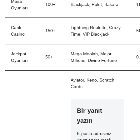
Masa
100+
Blackjack, Rulet, Bakara
1
Oyunları
Canlı
Lightning Roulette, Crazy
150+
5
Casino
Time, VIP Blackjack
Jackpot
Mega Moolah, Major
50+
0
Oyunları
Millions, Divine Fortune
Aviator, Keno, Scratch
Cards
Bir yanıt
yazın
E-posta adresiniz