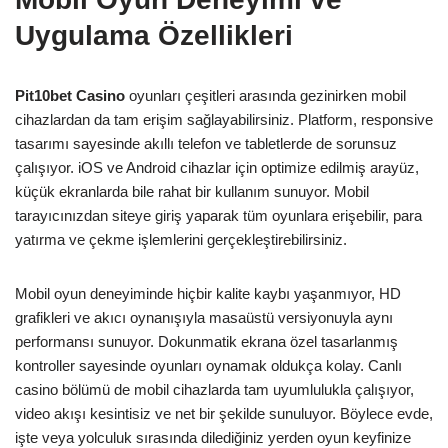
Uygulama Özellikleri
Pit10bet Casino
oyunları çeşitleri arasında gezinirken mobil
cihazlardan da tam erişim sağlayabilirsiniz. Platform, responsive
tasarımı sayesinde akıllı telefon ve tabletlerde de sorunsuz
çalışıyor. iOS ve Android cihazlar için optimize edilmiş arayüz,
küçük ekranlarda bile rahat bir kullanım sunuyor. Mobil
tarayıcınızdan siteye giriş yaparak tüm oyunlara erişebilir, para
yatırma ve çekme işlemlerini gerçekleştirebilirsiniz.
Mobil oyun deneyiminde hiçbir kalite kaybı yaşanmıyor, HD
grafikleri ve akıcı oynanışıyla masaüstü versiyonuyla aynı
performansı sunuyor. Dokunmatik ekrana özel tasarlanmış
kontroller sayesinde oyunları oynamak oldukça kolay. Canlı
casino bölümü de mobil cihazlarda tam uyumlulukla çalışıyor,
video akışı kesintisiz ve net bir şekilde sunuluyor. Böylece evde,
işte veya yolculuk sırasında dilediğiniz yerden oyun keyfinize