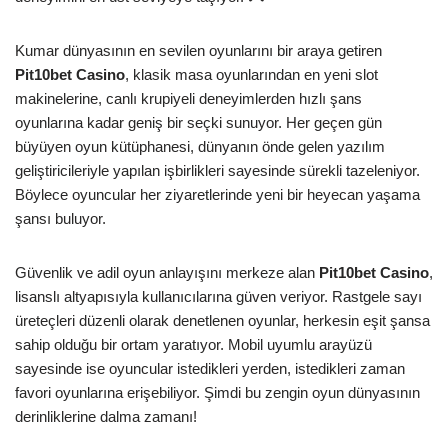
Kumar dünyasının en sevilen oyunlarını bir araya getiren
Pit10bet Casino
, klasik masa oyunlarından en yeni slot
makinelerine, canlı krupiyeli deneyimlerden hızlı şans
oyunlarına kadar geniş bir seçki sunuyor. Her geçen gün
büyüyen oyun kütüphanesi, dünyanın önde gelen yazılım
geliştiricileriyle yapılan işbirlikleri sayesinde sürekli tazeleniyor.
Böylece oyuncular her ziyaretlerinde yeni bir heyecan yaşama
şansı buluyor.
Güvenlik ve adil oyun anlayışını merkeze alan
Pit10bet Casino
,
lisanslı altyapısıyla kullanıcılarına güven veriyor. Rastgele sayı
üreteçleri düzenli olarak denetlenen oyunlar, herkesin eşit şansa
sahip olduğu bir ortam yaratıyor. Mobil uyumlu arayüzü
sayesinde ise oyuncular istedikleri yerden, istedikleri zaman
favori oyunlarına erişebiliyor. Şimdi bu zengin oyun dünyasının
derinliklerine dalma zamanı!