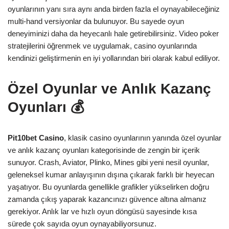
oyunlarının yanı sıra aynı anda birden fazla el oynayabileceğiniz
multi-hand versiyonlar da bulunuyor. Bu sayede oyun
deneyiminizi daha da heyecanlı hale getirebilirsiniz. Video poker
stratejilerini öğrenmek ve uygulamak, casino oyunlarında
kendinizi geliştirmenin en iyi yollarından biri olarak kabul ediliyor.
Özel Oyunlar ve Anlık Kazanç
Oyunları 💰
Pit10bet Casino
, klasik casino oyunlarının yanında özel oyunlar
ve anlık kazanç oyunları kategorisinde de zengin bir içerik
sunuyor. Crash, Aviator, Plinko, Mines gibi yeni nesil oyunlar,
geleneksel kumar anlayışının dışına çıkarak farklı bir heyecan
yaşatıyor. Bu oyunlarda genellikle grafikler yükselirken doğru
zamanda çıkış yaparak kazancınızı güvence altına almanız
gerekiyor. Anlık lar ve hızlı oyun döngüsü sayesinde kısa
sürede çok sayıda oyun oynayabiliyorsunuz.