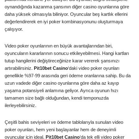
oynandığında kazanma şansının diğer casino oyunlarına göre
daha yüksek olmasıyla biliniyor. Oyuncular beş kartlık ellerini
değerlendirerek en iyi poker kombinasyonunu oluşturmaya
çalışıyor.
Video poker oyunlarının en büyük avantajlarından biri,
oyuncuların kararlarının sonucu etkileyebilmesi. Hangi kartları
tutup hangilerini değiştireceğinize karar vererek şansınızı
artırabilirsiniz.
Pit10bet Casino
‘daki video poker oyunları
genellikle %97-99 arasında geri ödeme oranlarına sahip. Bu da
uzun vadede diğer casino oyunlarına göre daha az kayıp
yaşama potansiyeli anlamına geliyor. Ayrıca oyunun hızı
tamamen size bağlı olduğundan, kendi temponuzda
ilerleyebilirsiniz.
Çeşitli bahis seviyeleri ve ödeme tablolarıyla sunulan video
poker oyunları, hem yeni başlayanlar hem de deneyimli
oyuncular için ideal.
Pit10bet Casino
‘da tek elli video poker