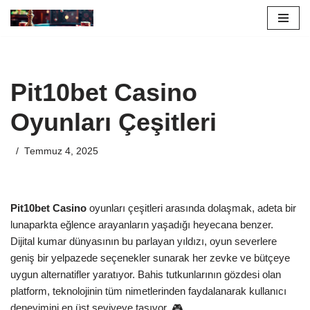
İçeriğe
geç
Pit10bet Casino
Oyunları Çeşitleri
Temmuz 4, 2025
Pit10bet Casino
oyunları çeşitleri arasında dolaşmak, adeta bir
lunaparkta eğlence arayanların yaşadığı heyecana benzer.
Dijital kumar dünyasının bu parlayan yıldızı, oyun severlere
geniş bir yelpazede seçenekler sunarak her zevke ve bütçeye
uygun alternatifler yaratıyor. Bahis tutkunlarının gözdesi olan
platform, teknolojinin tüm nimetlerinden faydalanarak kullanıcı
deneyimini en üst seviyeye taşıyor. 🎮