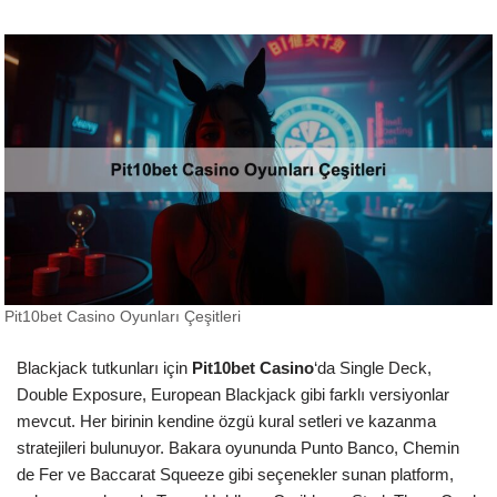
Pit10bet Casino Oyunları Çeşitleri
Blackjack tutkunları için
Pit10bet Casino
‘da Single Deck,
Double Exposure, European Blackjack gibi farklı versiyonlar
mevcut. Her birinin kendine özgü kural setleri ve kazanma
stratejileri bulunuyor. Bakara oyununda Punto Banco, Chemin
de Fer ve Baccarat Squeeze gibi seçenekler sunan platform,