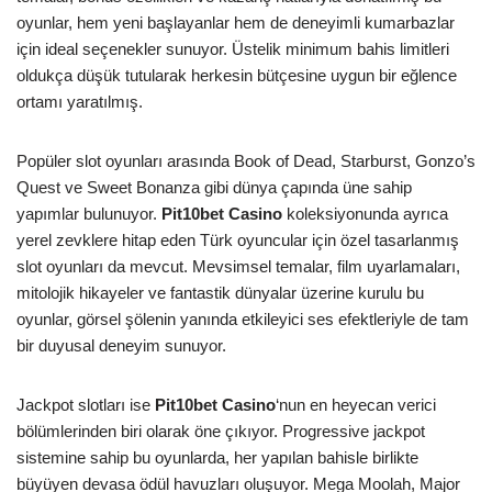
oyunlar, hem yeni başlayanlar hem de deneyimli kumarbazlar
için ideal seçenekler sunuyor. Üstelik minimum bahis limitleri
oldukça düşük tutularak herkesin bütçesine uygun bir eğlence
ortamı yaratılmış.
Popüler slot oyunları arasında Book of Dead, Starburst, Gonzo’s
Quest ve Sweet Bonanza gibi dünya çapında üne sahip
yapımlar bulunuyor.
Pit10bet Casino
koleksiyonunda ayrıca
yerel zevklere hitap eden Türk oyuncular için özel tasarlanmış
slot oyunları da mevcut. Mevsimsel temalar, film uyarlamaları,
mitolojik hikayeler ve fantastik dünyalar üzerine kurulu bu
oyunlar, görsel şölenin yanında etkileyici ses efektleriyle de tam
bir duyusal deneyim sunuyor.
Jackpot slotları ise
Pit10bet Casino
‘nun en heyecan verici
bölümlerinden biri olarak öne çıkıyor. Progressive jackpot
sistemine sahip bu oyunlarda, her yapılan bahisle birlikte
büyüyen devasa ödül havuzları oluşuyor. Mega Moolah, Major