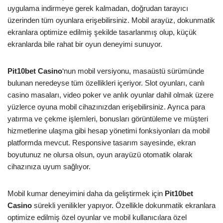
uygulama indirmeye gerek kalmadan, doğrudan tarayıcı
üzerinden tüm oyunlara erişebilirsiniz. Mobil arayüz, dokunmatik
ekranlara optimize edilmiş şekilde tasarlanmış olup, küçük
ekranlarda bile rahat bir oyun deneyimi sunuyor.
Pit10bet Casino
‘nun mobil versiyonu, masaüstü sürümünde
bulunan neredeyse tüm özellikleri içeriyor. Slot oyunları, canlı
casino masaları, video poker ve anlık oyunlar dahil olmak üzere
yüzlerce oyuna mobil cihazınızdan erişebilirsiniz. Ayrıca para
yatırma ve çekme işlemleri, bonusları görüntüleme ve müşteri
hizmetlerine ulaşma gibi hesap yönetimi fonksiyonları da mobil
platformda mevcut. Responsive tasarım sayesinde, ekran
boyutunuz ne olursa olsun, oyun arayüzü otomatik olarak
cihazınıza uyum sağlıyor.
Mobil kumar deneyimini daha da geliştirmek için
Pit10bet
Casino
sürekli yenilikler yapıyor. Özellikle dokunmatik ekranlara
optimize edilmiş özel oyunlar ve mobil kullanıcılara özel