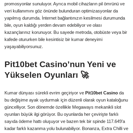
promosyonlar sunuluyor. Ayrıca mobil cihazların pil ömrünü ve
veri kullanımını göz önünde bulunduran optimizasyonlar da
yapılmış durumda. İnternet bağlantınızın kesilmesi durumunda
bile, oyun kaldığı yerden devam edebiliyor ve olası
kazançlarınız korunuyor. Bu sayede metroda, otobüste veya bir
kafede otururken bile kesintisiz bir kumar deneyimi
yaşayabiliyorsunuz.
Pit10bet Casino’nun Yeni ve
Yükselen Oyunları 🚀
Kumar dünyası sürekli evrim geçiriyor ve
Pit10bet Casino
da
bu değişime ayak uydurmak için düzenli olarak oyun kataloğunu
güncelliyor. Son dönemde özellikle Megaways mekanikli slot
oyunları büyük ilgi görüyor. Bu oyunlarda her çevirişte farklı
sayıda ödeme hattı oluşuyor ve bazen tek bir spinde 117.649’a
kadar farklı kazanma yolu bulunabiliyor. Bonanza, Extra Chilli ve