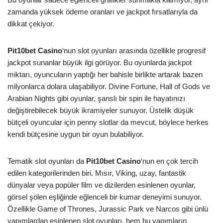
zamanda yüksek ödeme oranları ve jackpot fırsatlarıyla da
dikkat çekiyor.
Pit10bet Casino
‘nun slot oyunları arasında özellikle progresif
jackpot sunanlar büyük ilgi görüyor. Bu oyunlarda jackpot
miktarı, oyuncuların yaptığı her bahisle birlikte artarak bazen
milyonlarca dolara ulaşabiliyor. Divine Fortune, Hall of Gods ve
Arabian Nights gibi oyunlar, şanslı bir spin ile hayatınızı
değiştirebilecek büyük ikramiyeler sunuyor. Üstelik düşük
bütçeli oyuncular için penny slotlar da mevcut, böylece herkes
kendi bütçesine uygun bir oyun bulabiliyor.
Tematik slot oyunları da
Pit10bet Casino
‘nun en çok tercih
edilen kategorilerinden biri. Mısır, Viking, uzay, fantastik
dünyalar veya popüler film ve dizilerden esinlenen oyunlar,
görsel şölen eşliğinde eğlenceli bir kumar deneyimi sunuyor.
Özellikle Game of Thrones, Jurassic Park ve Narcos gibi ünlü
yapımlardan esinlenen slot oyunları, hem bu yapımların