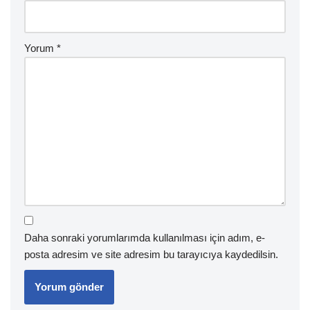
Yorum
*
Daha sonraki yorumlarımda kullanılması için adım, e-
posta adresim ve site adresim bu tarayıcıya kaydedilsin.