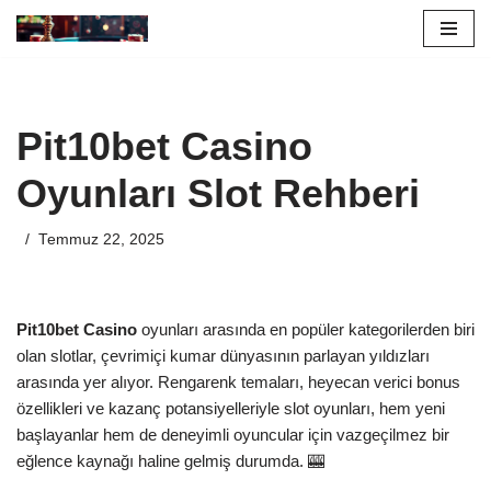
İçeriğe
geç
Pit10bet Casino
Oyunları Slot Rehberi
Temmuz 22, 2025
Pit10bet Casino
oyunları arasında en popüler kategorilerden biri
olan slotlar, çevrimiçi kumar dünyasının parlayan yıldızları
arasında yer alıyor. Rengarenk temaları, heyecan verici bonus
özellikleri ve kazanç potansiyelleriyle slot oyunları, hem yeni
başlayanlar hem de deneyimli oyuncular için vazgeçilmez bir
eğlence kaynağı haline gelmiş durumda. 🎰