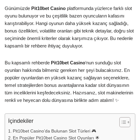
Günümüzde
Pit10bet Casino
platformunda yüzlerce farklı slot
oyunu bulunuyor ve bu çeşitlilik bazen oyuncuların kafasını
karıştırabiliyor. Hangi oyunun daha yüksek kazanç sağladığı,
bonus özellikleri, volatilite oranları gibi teknik detaylar, doğru slot
seçiminde önemli kriterler olarak karşımıza çıkıyor. Bu nedenle
kapsamlı bir rehbere ihtiyaç duyuluyor.
Bu kapsamlı rehberde
Pit10bet Casino
‘nun sunduğu slot
oyunları hakkında bilmeniz gereken her şeyi bulacaksınız. En
popüler oyunlardan en yüksek kazanç sağlayan seçeneklere,
temel stratejilerden bonus avantajlarına kadar slot dünyasının
tüm inceliklerini keşfedeceksiniz. Hazırsanız, slot makinelerinin
renkli ve heyecan dolu dünyasına birlikte adım atalım! ✨
İçindekiler
Pit10bet Casino’da Bulunan Slot Türleri 🎮
En Popüler Pit10bet Casino Slot Oyunları 🌟