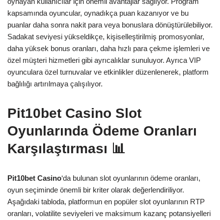
oynayan kullanıcılar için önemli avantajlar sağlıyor. Program
kapsamında oyuncular, oynadıkça puan kazanıyor ve bu
puanlar daha sonra nakit para veya bonuslara dönüştürülebiliyor.
Sadakat seviyesi yükseldikçe, kişiselleştirilmiş promosyonlar,
daha yüksek bonus oranları, daha hızlı para çekme işlemleri ve
özel müşteri hizmetleri gibi ayrıcalıklar sunuluyor. Ayrıca VIP
oyunculara özel turnuvalar ve etkinlikler düzenlenerek, platform
bağlılığı artırılmaya çalışılıyor.
Pit10bet Casino Slot
Oyunlarında Ödeme Oranları
Karşılaştırması 📊
Pit10bet Casino
‘da bulunan slot oyunlarının ödeme oranları,
oyun seçiminde önemli bir kriter olarak değerlendiriliyor.
Aşağıdaki tabloda, platformun en popüler slot oyunlarının RTP
oranları, volatilite seviyeleri ve maksimum kazanç potansiyelleri