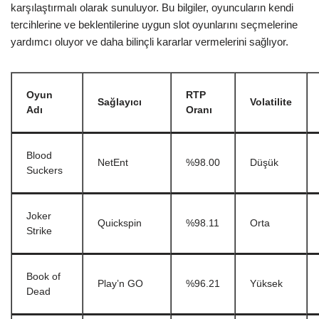
karşılaştırmalı olarak sunuluyor. Bu bilgiler, oyuncuların kendi
tercihlerine ve beklentilerine uygun slot oyunlarını seçmelerine
yardımcı oluyor ve daha bilinçli kararlar vermelerini sağlıyor.
Oyun
RTP
Sağlayıcı
Volatilite
Adı
Oranı
Blood
NetEnt
%98.00
Düşük
Suckers
Joker
Quickspin
%98.11
Orta
Strike
Book of
Play’n GO
%96.21
Yüksek
Dead