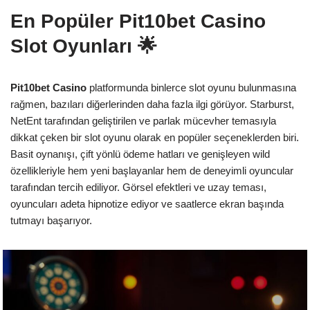
En Popüler Pit10bet Casino
Slot Oyunları 🌟
Pit10bet Casino
platformunda binlerce slot oyunu bulunmasına
rağmen, bazıları diğerlerinden daha fazla ilgi görüyor. Starburst,
NetEnt tarafından geliştirilen ve parlak mücevher temasıyla
dikkat çeken bir slot oyunu olarak en popüler seçeneklerden biri.
Basit oynanışı, çift yönlü ödeme hatları ve genişleyen wild
özellikleriyle hem yeni başlayanlar hem de deneyimli oyuncular
tarafından tercih ediliyor. Görsel efektleri ve uzay teması,
oyuncuları adeta hipnotize ediyor ve saatlerce ekran başında
tutmayı başarıyor.