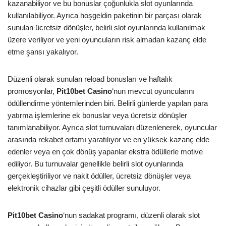
kazanabiliyor ve bu bonuslar çoğunlukla slot oyunlarında
kullanılabiliyor. Ayrıca hoşgeldin paketinin bir parçası olarak
sunulan ücretsiz dönüşler, belirli slot oyunlarında kullanılmak
üzere veriliyor ve yeni oyuncuların risk almadan kazanç elde
etme şansı yakalıyor.
Düzenli olarak sunulan reload bonusları ve haftalık
promosyonlar,
Pit10bet Casino
‘nun mevcut oyuncularını
ödüllendirme yöntemlerinden biri. Belirli günlerde yapılan para
yatırma işlemlerine ek bonuslar veya ücretsiz dönüşler
tanımlanabiliyor. Ayrıca slot turnuvaları düzenlenerek, oyuncular
arasında rekabet ortamı yaratılıyor ve en yüksek kazanç elde
edenler veya en çok dönüş yapanlar ekstra ödüllerle motive
ediliyor. Bu turnuvalar genellikle belirli slot oyunlarında
gerçekleştiriliyor ve nakit ödüller, ücretsiz dönüşler veya
elektronik cihazlar gibi çeşitli ödüller sunuluyor.
Pit10bet Casino
‘nun sadakat programı, düzenli olarak slot