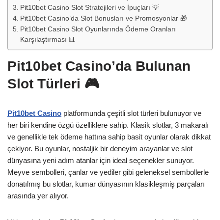
Pit10bet Casino Slot Stratejileri ve İpuçları 💡
Pit10bet Casino’da Slot Bonusları ve Promosyonlar 🎁
Pit10bet Casino Slot Oyunlarında Ödeme Oranları
Karşılaştırması 📊
Pit10bet Casino’da Bulunan
Slot Türleri 🎮
Pit10bet Casino
platformunda çeşitli slot türleri bulunuyor ve
her biri kendine özgü özelliklere sahip. Klasik slotlar, 3 makaralı
ve genellikle tek ödeme hattına sahip basit oyunlar olarak dikkat
çekiyor. Bu oyunlar, nostaljik bir deneyim arayanlar ve slot
dünyasına yeni adım atanlar için ideal seçenekler sunuyor.
Meyve sembolleri, çanlar ve yediler gibi geleneksel sembollerle
donatılmış bu slotlar, kumar dünyasının klasikleşmiş parçaları
arasında yer alıyor.