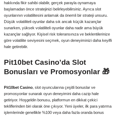
hakkında fikir sahibi olabilir, gerçek parayla oynamaya
başlamadan önce stratejinizi belirleyebilirsiniz. Ayrıca slot
oyunlarının volatilitesini anlamak da önemli bir strateji unsuru.
Düşük volatiliteli oyunlar daha sık ancak küçük kazançlar
sunarken, yüksek volatiliteli oyunlar daha nadir ama büyük
kazançlar sağlıyor. Kişisel risk toleransınıza ve beklentilerinize
göre volatilite seviyesini seçmek, oyun deneyiminizi daha keyifli
hale getirebilir.
Pit10bet Casino’da Slot
Bonusları ve Promosyonlar 🎁
Pit10bet Casino
, slot oyuncularına çeşitli bonuslar ve
promosyonlar sunarak oyun deneyimini daha cazip hale
getiriyor. Hoşgeldin bonusu, platformun en dikkat çekici
tekliflerinden biri olarak öne çıkıyor. Yeni üyeler, ilk para yatırma
işlemlerinde genellikle %100 veya daha fazla oranda bonus