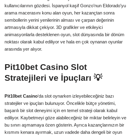
kullanıcılarının gözdesi. İspanyol kaşif Gonzo’nun Eldorado’yu
arama macerasını konu alan oyun, her kazançtan sonra
sembollerin yerini yenilerinin alması ve çarpan değerinin
artmasıyla dikkat çekiyor. 3D grafikler ve etkileyici
animasyonlarla desteklenen oyun, slot dünyasında bir dönüm
noktası olarak kabul ediliyor ve hala en çok oynanan oyunlar
arasında yer alıyor.
Pit10bet Casino Slot
Stratejileri ve İpuçları 💡
Pit10bet Casino
‘da slot oynarken izleyebileceğiniz bazı
stratejiler ve ipuçları bulunuyor. Öncelikle bütçe yönetimi,
başarılı bir slot deneyimi için en temel strateji olarak kabul
ediliyor. Kaybetmeyi göze alabileceğiniz bir miktar belirleyin ve
bu sınırı aşmamaya özen gösterin. Ayrıca kazançlarınızın bir
kısmını kenara ayırmak, uzun vadede daha dengeli bir oyun