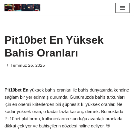
İçeriğe
geç
Pit10bet En Yüksek
Bahis Oranları
Temmuz 26, 2025
Pit10bet En
yüksek bahis oranları ile bahis dünyasında kendine
sağlam bir yer edinmiş durumda. Günümüzde bahis tutkunları
için en önemli kriterlerden biri şüphesiz ki yüksek oranlar. Ne
kadar yüksek oran, o kadar fazla kazanç demek. Bu noktada
Pit10bet platformu, kullanıcılarına sunduğu avantajlı oranlarla
dikkat çekiyor ve bahisçilerin gözdesi haline geliyor. 🎯