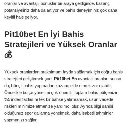
oranlar ve avantajlı bonuslar bir araya geldiğinde, kazanç
potansiyeliniz daha da artıyor ve bahis deneyiminiz çok daha
keyifli hale geliyor.
Pit10bet En İyi Bahis
Stratejileri ve Yüksek Oranlar
💰
Yüksek oranlardan maksimum fayda sağlamak için doğru bahis
stratejileri geliştirmek şart.
Pit10bet En
avantajlı oranları sunsa
da, bilinçli bahis yapmadan kazanç elde etmek zor olabilir.
Öncelikle bütçe yönetimi çok önemli. Toplam bahis bütçenizin
%5’inden fazlasını tek bir bahse yatırmamak, uzun vadede
riskleri minimize etmenize yardımcı olur. Ayrıca bilgi sahibi
olduğunuz spor dallarına yönelmek, daha isabetli tahminler
yapmanızı sağlar.