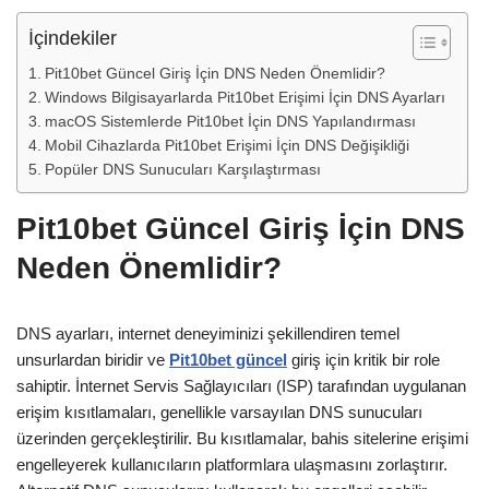
İçindekiler
Pit10bet Güncel Giriş İçin DNS Neden Önemlidir?
Windows Bilgisayarlarda Pit10bet Erişimi İçin DNS Ayarları
macOS Sistemlerde Pit10bet İçin DNS Yapılandırması
Mobil Cihazlarda Pit10bet Erişimi İçin DNS Değişikliği
Popüler DNS Sunucuları Karşılaştırması
Pit10bet Güncel Giriş İçin DNS
Neden Önemlidir?
DNS ayarları, internet deneyiminizi şekillendiren temel
unsurlardan biridir ve
Pit10bet güncel
giriş için kritik bir role
sahiptir. İnternet Servis Sağlayıcıları (ISP) tarafından uygulanan
erişim kısıtlamaları, genellikle varsayılan DNS sunucuları
üzerinden gerçekleştirilir. Bu kısıtlamalar, bahis sitelerine erişimi
engelleyerek kullanıcıların platformlara ulaşmasını zorlaştırır.