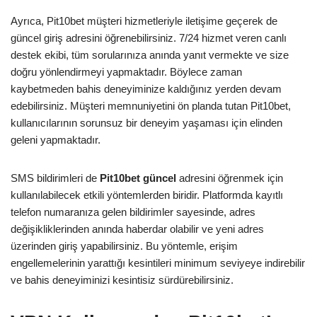
Ayrıca, Pit10bet müşteri hizmetleriyle iletişime geçerek de
güncel giriş adresini öğrenebilirsiniz. 7/24 hizmet veren canlı
destek ekibi, tüm sorularınıza anında yanıt vermekte ve size
doğru yönlendirmeyi yapmaktadır. Böylece zaman
kaybetmeden bahis deneyiminize kaldığınız yerden devam
edebilirsiniz. Müşteri memnuniyetini ön planda tutan Pit10bet,
kullanıcılarının sorunsuz bir deneyim yaşaması için elinden
geleni yapmaktadır.
SMS bildirimleri de
Pit10bet güncel
adresini öğrenmek için
kullanılabilecek etkili yöntemlerden biridir. Platformda kayıtlı
telefon numaranıza gelen bildirimler sayesinde, adres
değişikliklerinden anında haberdar olabilir ve yeni adres
üzerinden giriş yapabilirsiniz. Bu yöntemle, erişim
engellemelerinin yarattığı kesintileri minimum seviyeye indirebilir
ve bahis deneyiminizi kesintisiz sürdürebilirsiniz.