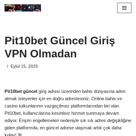
İçeriğe
geç
Pit10bet Güncel Giriş
VPN Olmadan
Eylül 15, 2025
Pit10bet güncel
giriş adresi üzerinden bahis dünyasına adım
atmak isteyenler için en doğru adrestesiniz. Online bahis ve
casino tutkunlarının vazgeçilmez platformlarından biri olan
Pit10bet, kullanıcılarına kesintisiz hizmet sunmaya devam
ediyor. Erişim engellemeleri nedeniyle sık sık adres değişikliğine
giden platformda, en güncel adrese ulaşmak artık çok daha
kolay! 🎯