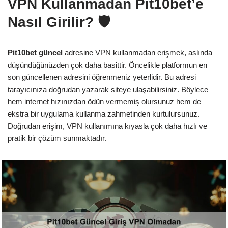
VPN Kullanmadan Pit10bet’e
Nasıl Girilir? 🛡️
Pit10bet güncel
adresine VPN kullanmadan erişmek, aslında
düşündüğünüzden çok daha basittir. Öncelikle platformun en
son güncellenen adresini öğrenmeniz yeterlidir. Bu adresi
tarayıcınıza doğrudan yazarak siteye ulaşabilirsiniz. Böylece
hem internet hızınızdan ödün vermemiş olursunuz hem de
ekstra bir uygulama kullanma zahmetinden kurtulursunuz.
Doğrudan erişim, VPN kullanımına kıyasla çok daha hızlı ve
pratik bir çözüm sunmaktadır.