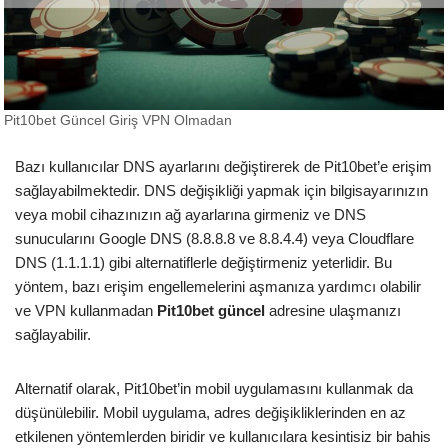
Pit10bet Güncel Giriş VPN Olmadan
Bazı kullanıcılar DNS ayarlarını değiştirerek de Pit10bet’e erişim
sağlayabilmektedir. DNS değişikliği yapmak için bilgisayarınızın
veya mobil cihazınızın ağ ayarlarına girmeniz ve DNS
sunucularını Google DNS (8.8.8.8 ve 8.8.4.4) veya Cloudflare
DNS (1.1.1.1) gibi alternatiflerle değiştirmeniz yeterlidir. Bu
yöntem, bazı erişim engellemelerini aşmanıza yardımcı olabilir
ve VPN kullanmadan
Pit10bet güncel
adresine ulaşmanızı
sağlayabilir.
Alternatif olarak, Pit10bet’in mobil uygulamasını kullanmak da
düşünülebilir. Mobil uygulama, adres değişikliklerinden en az
etkilenen yöntemlerden biridir ve kullanıcılara kesintisiz bir bahis