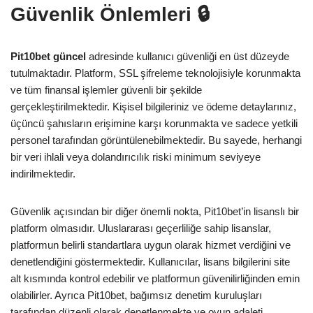
Güvenlik Önlemleri 🔒
Pit10bet güncel
adresinde kullanıcı güvenliği en üst düzeyde
tutulmaktadır. Platform, SSL şifreleme teknolojisiyle korunmakta
ve tüm finansal işlemler güvenli bir şekilde
gerçekleştirilmektedir. Kişisel bilgileriniz ve ödeme detaylarınız,
üçüncü şahısların erişimine karşı korunmakta ve sadece yetkili
personel tarafından görüntülenebilmektedir. Bu sayede, herhangi
bir veri ihlali veya dolandırıcılık riski minimum seviyeye
indirilmektedir.
Güvenlik açısından bir diğer önemli nokta, Pit10bet’in lisanslı bir
platform olmasıdır. Uluslararası geçerliliğe sahip lisanslar,
platformun belirli standartlara uygun olarak hizmet verdiğini ve
denetlendiğini göstermektedir. Kullanıcılar, lisans bilgilerini site
alt kısmında kontrol edebilir ve platformun güvenilirliğinden emin
olabilirler. Ayrıca Pit10bet, bağımsız denetim kuruluşları
tarafından düzenli olarak denetlenmekte ve oyun adaleti