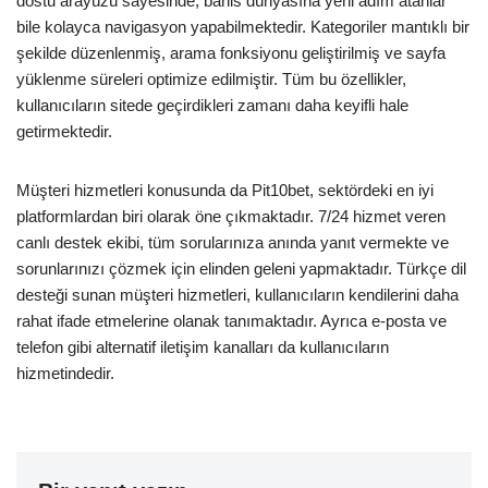
dostu arayüzü sayesinde, bahis dünyasına yeni adım atanlar
bile kolayca navigasyon yapabilmektedir. Kategoriler mantıklı bir
şekilde düzenlenmiş, arama fonksiyonu geliştirilmiş ve sayfa
yüklenme süreleri optimize edilmiştir. Tüm bu özellikler,
kullanıcıların sitede geçirdikleri zamanı daha keyifli hale
getirmektedir.
Müşteri hizmetleri konusunda da Pit10bet, sektördeki en iyi
platformlardan biri olarak öne çıkmaktadır. 7/24 hizmet veren
canlı destek ekibi, tüm sorularınıza anında yanıt vermekte ve
sorunlarınızı çözmek için elinden geleni yapmaktadır. Türkçe dil
desteği sunan müşteri hizmetleri, kullanıcıların kendilerini daha
rahat ifade etmelerine olanak tanımaktadır. Ayrıca e-posta ve
telefon gibi alternatif iletişim kanalları da kullanıcıların
hizmetindedir.