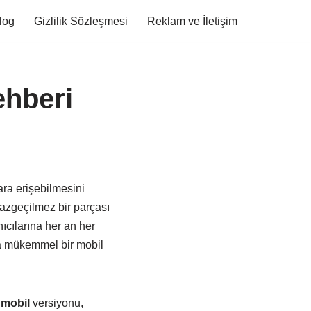
log
Gizlilik Sözleşmesi
Reklam ve İletişim
ehberi
ara erişebilmesini
vazgeçilmez bir parçası
nıcılarına her an her
ına mükemmel bir mobil
 mobil
versiyonu,