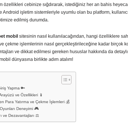
 özellikleri cebinize sığdırarak, istediğiniz her an bahis heye
Android işletim sistemleriyle uyumlu olan bu platform, kullanıcıl
timize edilmiş durumda.
bet mobil
sitesinin nasıl kullanılacağından, hangi özelliklere sa
ve çekme işlemlerinin nasıl gerçekleştirileceğine kadar birçok 
ntajları ve dikkat edilmesi gereken hususlar hakkında da detaylı 
mobil dünyasına birlikte adım atalım!
Giriş Yapma 🔑
 Arayüzü ve Özellikleri 📱
den Para Yatırma ve Çekme İşlemleri 💰
 Oyunları Deneyimi 🎮
rı ve Dezavantajları ⚖️