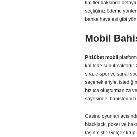
limitler hakkında detayl
seçtiğiniz ödeme yöntemi
banka havalesi gibi yönt
Mobil Bahi
Pit10bet mobil
platform
kalitede sunulmaktadır. 
sıra, e-spor ve sanal sp
seçenekleriyle, istediği
hızlıca oluşturmanıza ve
sayesinde, bahislerinizi 
Casino oyunları açısın
blackjack, poker ve baka
taşınmıştır. Gerçek krup