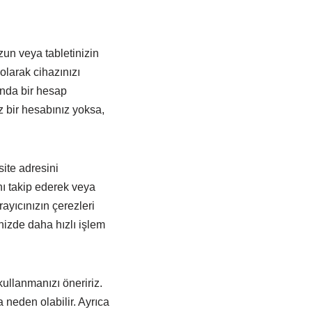
uzun veya tabletinizin
 olarak cihazınızı
nda bir hesap
üz bir hesabınız yoksa,
ite adresini
ı takip ederek veya
ayıcınızın çerezleri
inizde daha hızlı işlem
kullanmanızı öneririz.
a neden olabilir. Ayrıca