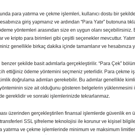
nda para yatırma ve çekme işlemleri, kullanıcı dostu bir şekilde
hesabınıza giriş yapmanız ve ardından “Para Yatır” butonuna tık
ödeme yöntemleri arasından size en uygun olanı seçebilirsiniz. 
ar ve kripto para birimleri gibi çeşitli seçenekler mevcuttur. Yatırm
eminiz genellikle birkaç dakika içinde tamamlanır ve hesabınıza y
benzer şekilde basit adımlarla gerçekleştirilir. “Para Çek” böl
ercih ettiğiniz ödeme yöntemini seçmeniz yeterlidir. Para çekme i
kimlik doğrulama adımları gerekebilir. Bu adımlar genellikle kimli
yönteminin size ait olduğunu gösteren belgelerin yüklenmesini i
de gereklidir ve sonraki işlemlerinizde tekrarlanmaz.
sı üzerinden gerçekleştirilen finansal işlemlerde güvenlik en 
ransferleri SSL şifreleme teknolojisi ile korunur ve kişisel bilgil
ra yatırma ve çekme işlemlerinde minimum ve maksimum limitler