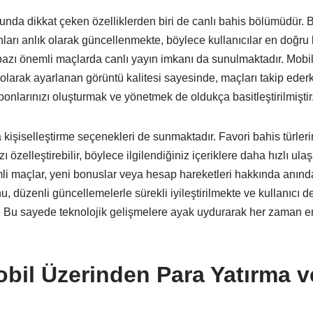
unda dikkat çeken özelliklerden biri de canlı bahis bölümüdür. 
anları anlık olarak güncellenmekte, böylece kullanıcılar en doğru 
bazı önemli maçlarda canlı yayın imkanı da sunulmaktadır. Mobil
olarak ayarlanan görüntü kalitesi sayesinde, maçları takip eder
nlarınızı oluşturmak ve yönetmek de oldukça basitleştirilmiştir
kişiselleştirme seçenekleri de sunmaktadır. Favori bahis türlerin
 özelleştirebilir, böylece ilgilendiğiniz içeriklere daha hızlı ulaşa
i maçlar, yeni bonuslar veya hesap hareketleri hakkında anında b
, düzenli güncellemelerle sürekli iyileştirilmekte ve kullanıcı d
r. Bu sayede teknolojik gelişmelere ayak uydurarak her zaman en
obil Üzerinden Para Yatırma 