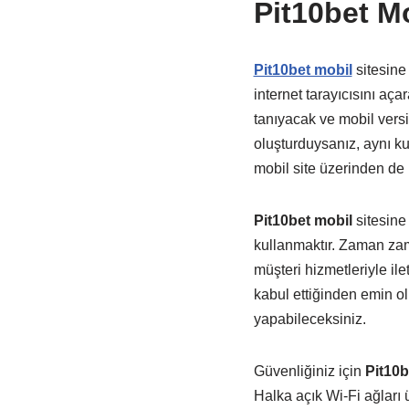
Pit10bet Mo
Pit10bet mobil
sitesine 
internet tarayıcısını aça
tanıyacak ve mobil vers
oluşturduysanız, aynı kul
mobil site üzerinden de 
Pit10bet mobil
sitesine
kullanmaktır. Zaman zam
müşteri hizmetleriyle ile
kabul ettiğinden emin olu
yapabileceksiniz.
Güvenliğiniz için
Pit10b
Halka açık Wi-Fi ağları ü