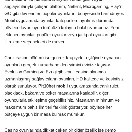
sağlayıcılarıyla çalışan platform, NetEnt, Microgaming, Play’n
GO gibi devlerin en popüler oyunlarını bünyesinde barındırıyor.
Mobil uygulamada oyunlar kategorilere ayrılmış durumda,
böylece favori oyun türünüzü kolayca bulabiliyorsunuz. Yeni
eklenen oyunlar, popüler oyunlar veya jackpot oyunları gibi
filtreleme seçenekleri de mevcut.
Canlı casino bölümü ise gerçek krupiyeler eşliğinde oynanan
oyunlarla gerçek kumarhane deneyimini evinize taşıyor.
Evolution Gaming ve Ezugi gibi canlı casino alanında
uzmanlaşmış sağlayıcıların oyunları, HD kalitede ve kesintisiz
olarak sunuluyor.
Pit10bet mobil
uygulamasında canlı rulet,
blackjack, bakara ve poker masalarına katılabilir, diğer
oyuncularla etkileşime geçebilirsiniz. Masaların minimum ve
maksimum bahis limitleri farklılık gösteriyor, böylece her
bütçeye uygun bir masa bulmak mümkün.
Casino oyunlarında dikkat çeken bir diğer özellik ise demo