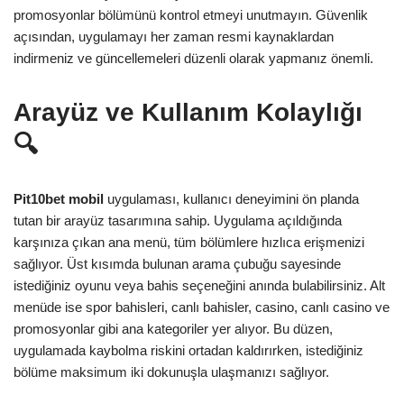
promosyonlar bölümünü kontrol etmeyi unutmayın. Güvenlik
açısından, uygulamayı her zaman resmi kaynaklardan
indirmeniz ve güncellemeleri düzenli olarak yapmanız önemli.
Arayüz ve Kullanım Kolaylığı
🔍
Pit10bet mobil
uygulaması, kullanıcı deneyimini ön planda
tutan bir arayüz tasarımına sahip. Uygulama açıldığında
karşınıza çıkan ana menü, tüm bölümlere hızlıca erişmenizi
sağlıyor. Üst kısımda bulunan arama çubuğu sayesinde
istediğiniz oyunu veya bahis seçeneğini anında bulabilirsiniz. Alt
menüde ise spor bahisleri, canlı bahisler, casino, canlı casino ve
promosyonlar gibi ana kategoriler yer alıyor. Bu düzen,
uygulamada kaybolma riskini ortadan kaldırırken, istediğiniz
bölüme maksimum iki dokunuşla ulaşmanızı sağlıyor.