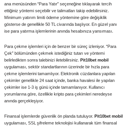
ana menüsünden “Para Yatır” seçeneğine tıklayarak tercih
ettiğiniz yöntemi seçebilir ve talimatları takip edebilirsiniz.
Minimum yatırım limiti ödeme yöntemine göre değişiklik
gösterse de genellikle 50 TL civarında başlıyor. En güzel yanı
ise para yatırma işlemlerinin anında hesabınıza yansıması.
Para çekme işlemleri için de benzer bir süreç izleniyor. “Para
Çek” bölümünden çekmek istediğiniz tutarı ve yöntemi
belirledikten sonra talebinizi iletebilirsiniz.
Pit10bet mobil
uygulaması, sektör standartlarının üzerinde bir hızla para
çekme işlemlerini tamamlıyor. Elektronik cüzdanlara yapılan
çekimler genellikle 24 saat içinde, banka havalesi ile yapılan
çekimler ise 1-3 iş günü içinde tamamlanıyor. Kullanıcı
yorumlarına göre, özellikle kripto para çekimleri neredeyse
anında gerçekleşiyor.
Finansal işlemlerde güvenlik ön planda tutuluyor.
Pit10bet mobil
uygulaması, SSL şifreleme teknolojisi kullanarak tüm finansal