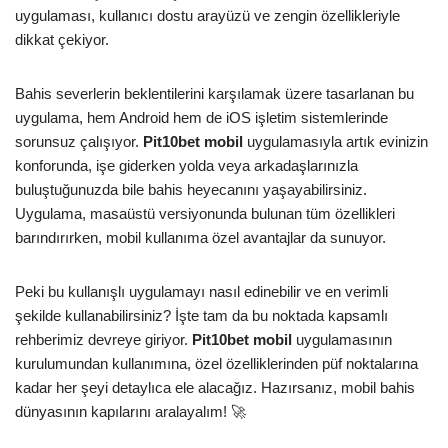
uygulaması, kullanıcı dostu arayüzü ve zengin özellikleriyle
dikkat çekiyor.
Bahis severlerin beklentilerini karşılamak üzere tasarlanan bu
uygulama, hem Android hem de iOS işletim sistemlerinde
sorunsuz çalışıyor.
Pit10bet mobil
uygulamasıyla artık evinizin
konforunda, işe giderken yolda veya arkadaşlarınızla
buluştuğunuzda bile bahis heyecanını yaşayabilirsiniz.
Uygulama, masaüstü versiyonunda bulunan tüm özellikleri
barındırırken, mobil kullanıma özel avantajlar da sunuyor.
Peki bu kullanışlı uygulamayı nasıl edinebilir ve en verimli
şekilde kullanabilirsiniz? İşte tam da bu noktada kapsamlı
rehberimiz devreye giriyor.
Pit10bet mobil
uygulamasının
kurulumundan kullanımına, özel özelliklerinden püf noktalarına
kadar her şeyi detaylıca ele alacağız. Hazırsanız, mobil bahis
dünyasının kapılarını aralayalım! 🚀