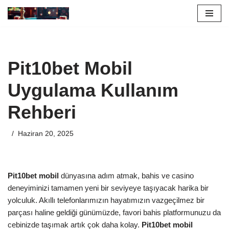
İçeriğe
geç
Pit10bet Mobil
Uygulama Kullanım
Rehberi
Haziran 20, 2025
Pit10bet mobil
dünyasına adım atmak, bahis ve casino
deneyiminizi tamamen yeni bir seviyeye taşıyacak harika bir
yolculuk. Akıllı telefonlarımızın hayatımızın vazgeçilmez bir
parçası haline geldiği günümüzde, favori bahis platformunuzu da
cebinizde taşımak artık çok daha kolay.
Pit10bet mobil