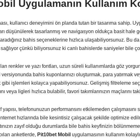
obil Uygulamanın Kullanım Ko
sı, kullanıcı deneyimini ön planda tutan bir tasarıma sahip. U
ları düşünülerek tasarlanmış ve navigasyon oldukça basit hale ge
adığınız bahis seçeneklerine hızlıca ulaşabiliyorsunuz. Bu da ö
sağlıyor çünkü biliyorsunuz ki canlı bahislerde saniyeler bile ço
lan renkler ve yazı fontları, uzun süreli kullanımlarda göz yo
l
versiyonunda bahis kuponlarınızı oluşturmak, para yatırmak v
k gibi işlemleri kolayca yapabiliyorsunuz. Gelişmiş filtreleme se
ını veya ligleri hızlıca bulabilir, favori takımlarınızın maçlarını tak
 yapısı, telefonunuzun performansını etkilemeden çalışmasını sa
nternet hızlarında bile kesintisiz çalışacak şekilde optimize ed
ntınızın zayıf olduğu durumlarda bile bahis keyfinizin bölünmemes
pılan anketlerde,
Pit10bet Mobil
uygulamasının kullanım kolaylı