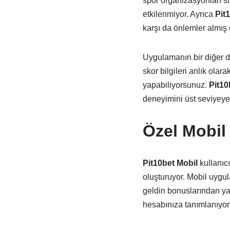
spor organizasyonları sı
etkilenmiyor. Ayrıca
Pit
karşı da önlemler almış
Uygulamanın bir diğer di
skor bilgileri anlık ola
yapabiliyorsunuz.
Pit10
deneyimini üst seviyeye 
Özel Mobil
Pit10bet Mobil
kullanıcı
oluşturuyor. Mobil uygul
geldin bonuslarından yara
hesabınıza tanımlanıyor 