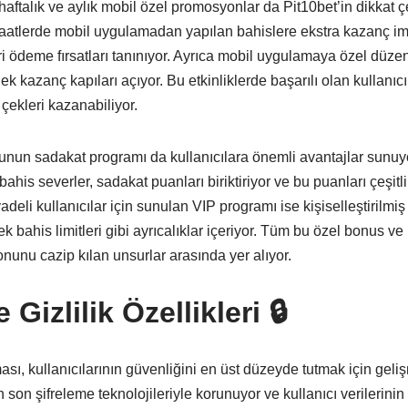
aftalık ve aylık mobil özel promosyonlar da Pit10bet’in dikkat 
 saatlerde mobil uygulamadan yapılan bahislere ekstra kazanç i
 ödeme fırsatları tanınıyor. Ayrıca mobil uygulamaya özel düze
ek kazanç kapıları açıyor. Bu etkinliklerde başarılı olan kullanıcıl
çekleri kazanabiliyor.
unun sadakat programı da kullanıcılara önemli avantajlar sunuy
ahis severler, sadakat puanları biriktiriyor ve bu puanları çeşitli
deli kullanıcılar için sunulan VIP programı ise kişiselleştirilmiş
k bahis limitleri gibi ayrıcalıklar içeriyor. Tüm bu özel bonus v
onunu cazip kılan unsurlar arasında yer alıyor.
Gizlilik Özellikleri 🔒
ı, kullanıcılarının güvenliğini en üst düzeyde tutmak için geliş
son şifreleme teknolojileriyle korunuyor ve kullanıcı verilerinin 