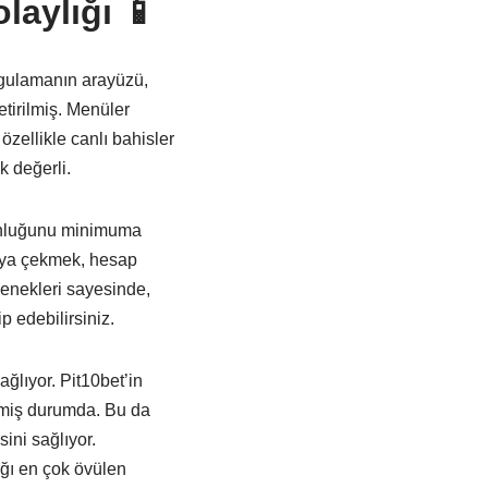
laylığı 📱
ygulamanın arayüzü,
tirilmiş. Menüler
zellikle canlı bahisler
k değerli.
rgunluğunu minimuma
eya çekmek, hesap
çenekleri sayesinde,
ip edebilirsiniz.
ğlıyor. Pit10bet’in
ilmiş durumda. Bu da
ini sağlıyor.
ğı en çok övülen