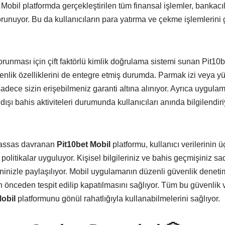
 Mobil platformda gerçekleştirilen tüm finansal işlemler, bankacıl
runuyor. Bu da kullanıcıların para yatırma ve çekme işlemlerini
orunması için çift faktörlü kimlik doğrulama sistemi sunan Pit10b
lik özelliklerini de entegre etmiş durumda. Parmak izi veya yüz
dece sizin erişebilmeniz garanti altına alınıyor. Ayrıca uygulama
şı bahis aktiviteleri durumunda kullanıcıları anında bilgilendiri
hassas davranan
Pit10bet Mobil
platformu, kullanıcı verilerinin ü
 politikalar uyguluyor. Kişisel bilgileriniz ve bahis geçmişiniz s
ninizle paylaşılıyor. Mobil uygulamanın düzenli güvenlik denetiml
n önceden tespit edilip kapatılmasını sağlıyor. Tüm bu güvenlik ve 
obil
platformunu gönül rahatlığıyla kullanabilmelerini sağlıyor.