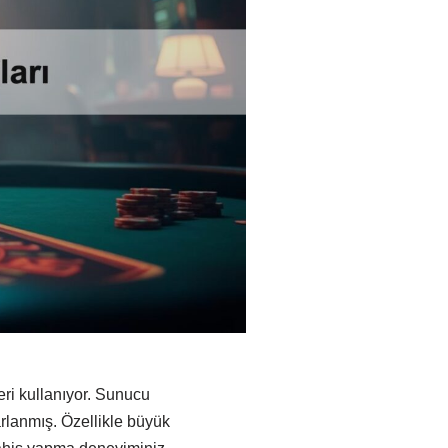
eri kullanıyor. Sunucu
rlanmış. Özellikle büyük