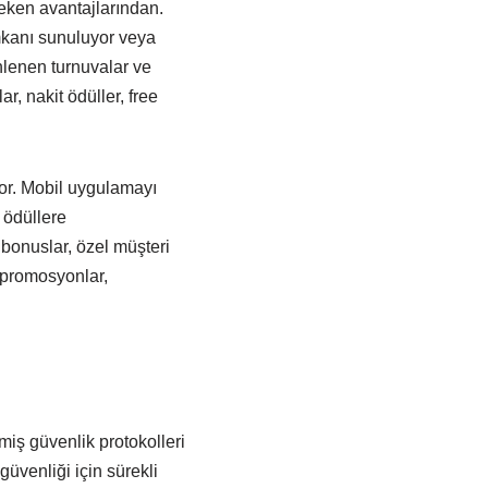
çeken avantajlarından.
mkanı sunuluyor veya
nlenen turnuvalar ve
ar, nakit ödüller, free
or. Mobil uygulamayı
 ödüllere
 bonuslar, özel müşteri
e promosyonlar,
miş güvenlik protokolleri
güvenliği için sürekli