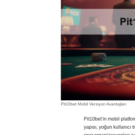
Pit10bet Mobil Versiyon Avantajları
Pit10bet’in mobil platfo
yapısı, yoğun kullanıcı