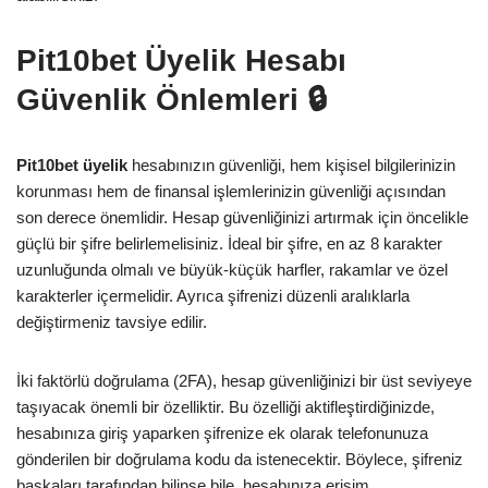
Pit10bet Üyelik Hesabı
Güvenlik Önlemleri 🔒
Pit10bet üyelik
hesabınızın güvenliği, hem kişisel bilgilerinizin
korunması hem de finansal işlemlerinizin güvenliği açısından
son derece önemlidir. Hesap güvenliğinizi artırmak için öncelikle
güçlü bir şifre belirlemelisiniz. İdeal bir şifre, en az 8 karakter
uzunluğunda olmalı ve büyük-küçük harfler, rakamlar ve özel
karakterler içermelidir. Ayrıca şifrenizi düzenli aralıklarla
değiştirmeniz tavsiye edilir.
İki faktörlü doğrulama (2FA), hesap güvenliğinizi bir üst seviyeye
taşıyacak önemli bir özelliktir. Bu özelliği aktifleştirdiğinizde,
hesabınıza giriş yaparken şifrenize ek olarak telefonunuza
gönderilen bir doğrulama kodu da istenecektir. Böylece, şifreniz
başkaları tarafından bilinse bile, hesabınıza erişim