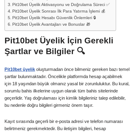
Pit10bet Üyelik Aktivasyonu ve Doğrulama Süreci ✅
Pit10bet Üyelik Sonrası İlk Para Yatırma İşlemi 💰
Pit10bet Üyelik Hesabı Güvenlik Önlemleri 🔒
Pit10bet Üyelik Avantajları ve Bonuslar 🎁
Pit10bet Üyelik İçin Gerekli
Şartlar ve Bilgiler 🔍
Pit10bet üyelik
oluşturmadan önce bilmeniz gereken bazı temel
şartlar bulunmaktadır. Öncelikle platformda hesap açabilmek
için 18 yaşından büyük olmanız yasal bir zorunluluktur. Bu kural,
sorumlu bahis ilkelerine uygun olarak tüm bahis sitelerinde
geçerlidir. Yaş doğrulaması için kimlik bilgileriniz talep edilebilir,
bu nedenle doğru bilgileri girmeniz önem taşır.
Kayıt sırasında geçerli bir e-posta adresi ve telefon numarası
belirtmeniz gerekmektedir. Bu iletişim bilgileri, hesap