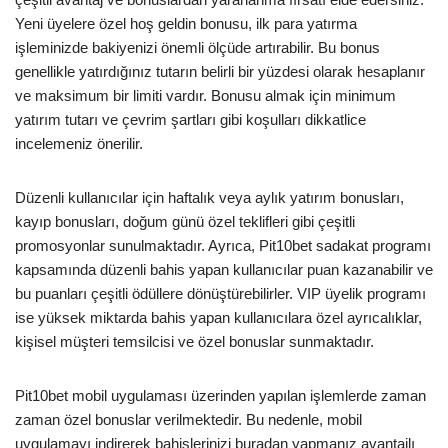
Yeni üyelere özel hoş geldin bonusu, ilk para yatırma
işleminizde bakiyenizi önemli ölçüde artırabilir. Bu bonus
genellikle yatırdığınız tutarın belirli bir yüzdesi olarak hesaplanır
ve maksimum bir limiti vardır. Bonusu almak için minimum
yatırım tutarı ve çevrim şartları gibi koşulları dikkatlice
incelemeniz önerilir.
Düzenli kullanıcılar için haftalık veya aylık yatırım bonusları,
kayıp bonusları, doğum günü özel teklifleri gibi çeşitli
promosyonlar sunulmaktadır. Ayrıca, Pit10bet sadakat programı
kapsamında düzenli bahis yapan kullanıcılar puan kazanabilir ve
bu puanları çeşitli ödüllere dönüştürebilirler. VIP üyelik programı
ise yüksek miktarda bahis yapan kullanıcılara özel ayrıcalıklar,
kişisel müşteri temsilcisi ve özel bonuslar sunmaktadır.
Pit10bet mobil uygulaması üzerinden yapılan işlemlerde zaman
zaman özel bonuslar verilmektedir. Bu nedenle, mobil
uygulamayı indirerek bahislerinizi buradan yapmanız avantajlı