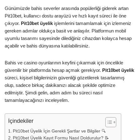
Günümüzde bahis severler arasında popülerliği giderek artan
Pit10bet, kullanıcı dostu arayüzü ve hızlı kayıt süreci ile öne
çıkıyor.
Pit10bet üyelik
işlemlerini tamamlamak için izlemeniz
gereken adımlar oldukça basit ve anlaşılır. Platformun mobil
uyumlu tasarımı sayesinde dilediğiniz cihazdan kolayca hesap
açabilir ve bahis dünyasına katılabilirsiniz.
Bahis ve casino oyunlarının keyfini çıkarmak için öncelikle
güvenilir bir platformda hesap açmak gerekiyor.
Pit10bet üyelik
süreci, kişisel bilgilerinizin güvenliği gözetilerek tasarlanmış
olup, sadece birkaç dakikanızı alacak şekilde optimize
edilmiştir. Şimdi gelin, adım adım bu süreci nasıl
tamamlayacağınızı inceleyelim.
İçindekiler
Pit10bet Üyelik İçin Gerekli Şartlar ve Bilgiler 🔍
Pit10bet Üyelik Kayıt Formu Nasıl Doldurulur? 📝