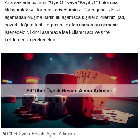
Ana sayfada bulunan “Üye Ol” veya “Kayıt Ol” butonuna
tıklayarak kayıt formuna erişebilirsiniz. Form genellikle iki
aşamadan oluşmaktadır. İlk aşamada kişisel bilgilerinizi (ad,
soyad, doğum tarihi, e-posta, telefon numarası) girmeniz
istenecektir. İkinci aşamada ise kullanıcı adı ve şifre
belirlemeniz gerekecektir.
Pit10bet Üyelik Hesabı Açma Adımları