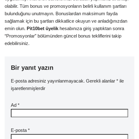
olabilir. Tüm bonus ve promosyonların belirli kullanım şartları
bulunduğunu unutmayın. Bonuslardan maksimum fayda
sağlamak için bu şartları dikkatlice okuyun ve anladığınızdan
emin olun.
Pit10bet üyelik
hesabınıza giriş yaptıktan sonra
“Promosyonlar” bölümünden güncel bonus tekliflerini takip
edebilirsiniz.
Bir yanıt yazın
E-posta adresiniz yayınlanmayacak.
Gerekli alanlar
*
ile
işaretlenmişlerdir
Ad
*
E-posta
*