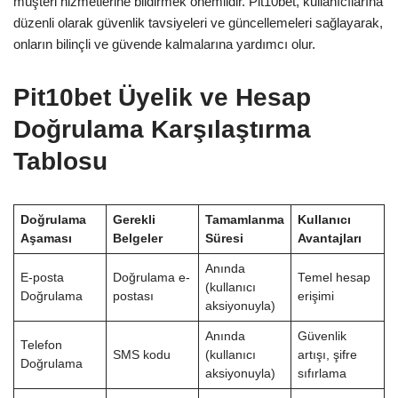
müşteri hizmetlerine bildirmek önemlidir. Pit10bet, kullanıcılarına
düzenli olarak güvenlik tavsiyeleri ve güncellemeleri sağlayarak,
onların bilinçli ve güvende kalmalarına yardımcı olur.
Pit10bet Üyelik ve Hesap
Doğrulama Karşılaştırma
Tablosu
Doğrulama
Gerekli
Tamamlanma
Kullanıcı
Aşaması
Belgeler
Süresi
Avantajları
Anında
E-posta
Doğrulama e-
Temel hesap
(kullanıcı
Doğrulama
postası
erişimi
aksiyonuyla)
Anında
Güvenlik
Telefon
SMS kodu
(kullanıcı
artışı, şifre
Doğrulama
aksiyonuyla)
sıfırlama