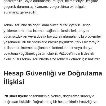
geciktirebilir. Böyle durumlarda, müşteri hizmetleriyle iletişime
geçerek durumu açıklamanız ve gerekirse ek belgeler
sunmanız gerekebilir.
Teknik sorunlar da doğrulama sürecini etkileyebilir. Belge
yükleme sırasında internet bağlantısı kesintileri, tarayıcı
uyumsuzlukları veya dosya boyutu sınırlamaları gibi problemler
yaşanabilir. Bu tür sorunlarla karşılaştığınızda, farklı bir tarayıcı
kullanmak, internet bağlantınızı kontrol etmek veya dosya
boyutunu küçültmek çözüm olabilir. Pit10bet’in canlı destek
ekibi, bu tür teknik sorunlarda size rehberlik etmek için hazırdır.
Hesap Güvenliği ve Doğrulama
İlişkisi
Pit10bet üyelik
hesabınızın güvenliği, doğrulama süreciyle
doğrudan ilişkilidir. Doğrulanmış bir hesap, kimlik hırsızlığı ve