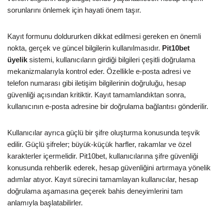
sorunlarını önlemek için hayati önem taşır.
Kayıt formunu doldururken dikkat edilmesi gereken en önemli
nokta, gerçek ve güncel bilgilerin kullanılmasıdır.
Pit10bet
üyelik
sistemi, kullanıcıların girdiği bilgileri çeşitli doğrulama
mekanizmalarıyla kontrol eder. Özellikle e-posta adresi ve
telefon numarası gibi iletişim bilgilerinin doğruluğu, hesap
güvenliği açısından kritiktir. Kayıt tamamlandıktan sonra,
kullanıcının e-posta adresine bir doğrulama bağlantısı gönderilir.
Kullanıcılar ayrıca güçlü bir şifre oluşturma konusunda teşvik
edilir. Güçlü şifreler; büyük-küçük harfler, rakamlar ve özel
karakterler içermelidir. Pit10bet, kullanıcılarına şifre güvenliği
konusunda rehberlik ederek, hesap güvenliğini artırmaya yönelik
adımlar atıyor. Kayıt sürecini tamamlayan kullanıcılar, hesap
doğrulama aşamasına geçerek bahis deneyimlerini tam
anlamıyla başlatabilirler.