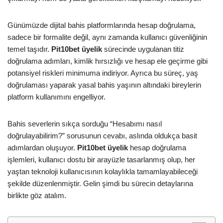
Günümüzde dijital bahis platformlarında hesap doğrulama,
sadece bir formalite değil, aynı zamanda kullanıcı güvenliğinin
temel taşıdır.
Pit10bet üyelik
sürecinde uygulanan titiz
doğrulama adımları, kimlik hırsızlığı ve hesap ele geçirme gibi
potansiyel riskleri minimuma indiriyor. Ayrıca bu süreç, yaş
doğrulaması yaparak yasal bahis yaşının altındaki bireylerin
platform kullanımını engelliyor.
Bahis severlerin sıkça sorduğu “Hesabımı nasıl
doğrulayabilirim?” sorusunun cevabı, aslında oldukça basit
adımlardan oluşuyor.
Pit10bet üyelik
hesap doğrulama
işlemleri, kullanıcı dostu bir arayüzle tasarlanmış olup, her
yaştan teknoloji kullanıcısının kolaylıkla tamamlayabileceği
şekilde düzenlenmiştir. Gelin şimdi bu sürecin detaylarına
birlikte göz atalım.