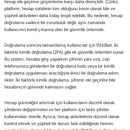
hesap ele geçirme girişimlerine karşı daha dirençlidir. Çünkü
platform, hesap sahibinin kim olduğunu kesin olarak bilir ve
şüpheli aktiviteleri daha kolay tespit edebilir. Bu nedenle, hesap
doğrulama sadece bir zorunluluk değil, aynı zamanda
kullanıcının kendi çıkarına olan bir güvenlik önlemidir.
Doğrulama sürecini tamamlamış kullanıcılar için Pit10bet, iki
faktörlü kimlik doğrulama (2FA) gibi ek güvenlik önlemleri sunar.
Bu sistem, hesaba giriş yaparken şifrenin yanı sıra, cep
telefonunuza gönderilen bir doğrulama kodu veya bir kimlik
doğrulama uygulaması aracılığıyla ikinci bir doğrulama adımı
ekler. İki faktörlü kimlik doğrulama, şifreniz ele geçirilse bile
hesabınızın güvende kalmasını sağlar.
Hesap güvenliğini artırmak için kullanıcıların düzenli olarak
şifrelerini değiştirmeleri ve her platform için farklı şifreler
kullanmaları önerilir. Ayrıca, hesap aktivitelerini düzenli olarak
kontrol etmek ve şüpheli bir durum fark edildiğinde hemen