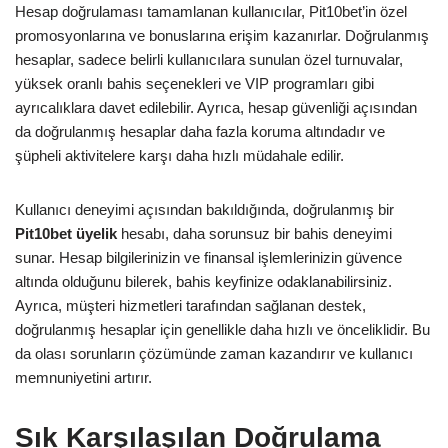
Hesap doğrulaması tamamlanan kullanıcılar, Pit10bet’in özel
promosyonlarına ve bonuslarına erişim kazanırlar. Doğrulanmış
hesaplar, sadece belirli kullanıcılara sunulan özel turnuvalar,
yüksek oranlı bahis seçenekleri ve VIP programları gibi
ayrıcalıklara davet edilebilir. Ayrıca, hesap güvenliği açısından
da doğrulanmış hesaplar daha fazla koruma altındadır ve
şüpheli aktivitelere karşı daha hızlı müdahale edilir.
Kullanıcı deneyimi açısından bakıldığında, doğrulanmış bir
Pit10bet üyelik
hesabı, daha sorunsuz bir bahis deneyimi
sunar. Hesap bilgilerinizin ve finansal işlemlerinizin güvence
altında olduğunu bilerek, bahis keyfinize odaklanabilirsiniz.
Ayrıca, müşteri hizmetleri tarafından sağlanan destek,
doğrulanmış hesaplar için genellikle daha hızlı ve önceliklidir. Bu
da olası sorunların çözümünde zaman kazandırır ve kullanıcı
memnuniyetini artırır.
Sık Karşılaşılan Doğrulama