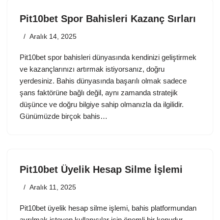
Pit10bet Spor Bahisleri Kazanç Sırları
Aralık 14, 2025
Pit10bet spor bahisleri dünyasında kendinizi geliştirmek
ve kazançlarınızı artırmak istiyorsanız, doğru
yerdesiniz. Bahis dünyasında başarılı olmak sadece
şans faktörüne bağlı değil, aynı zamanda stratejik
düşünce ve doğru bilgiye sahip olmanızla da ilgilidir.
Günümüzde birçok bahis…
Pit10bet Üyelik Hesap Silme İşlemi
Aralık 11, 2025
Pit10bet üyelik hesap silme işlemi, bahis platformundan
ayrılmak isteyen kullanıcılar için önemli bir konudur.