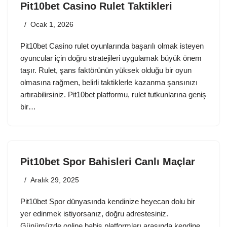
Pit10bet Casino Rulet Taktikleri
Ocak 1, 2026
Pit10bet Casino rulet oyunlarında başarılı olmak isteyen
oyuncular için doğru stratejileri uygulamak büyük önem
taşır. Rulet, şans faktörünün yüksek olduğu bir oyun
olmasına rağmen, belirli taktiklerle kazanma şansınızı
artırabilirsiniz. Pit10bet platformu, rulet tutkunlarına geniş
bir…
Pit10bet Spor Bahisleri Canlı Maçlar
Aralık 29, 2025
Pit10bet Spor dünyasında kendinize heyecan dolu bir
yer edinmek istiyorsanız, doğru adrestesiniz.
Günümüzde online bahis platformları arasında kendine