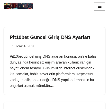
İçeriğe
geç
Pit10bet Güncel Giriş DNS Ayarları
Ocak 4, 2026
Pit10bet güncel giriş DNS ayarları konusu, online bahis
dünyasında kesintisiz erişim arayan kullanıcılar için
hayati önem taşıyor. Günümüzde internet erişimindeki
kısıtlamalar, bahis severlerin platformlara ulaşmasını
zorlaştırabilir, ancak doğru DNS yapılandırması ile bu
engelleri aşmak mümkün.…