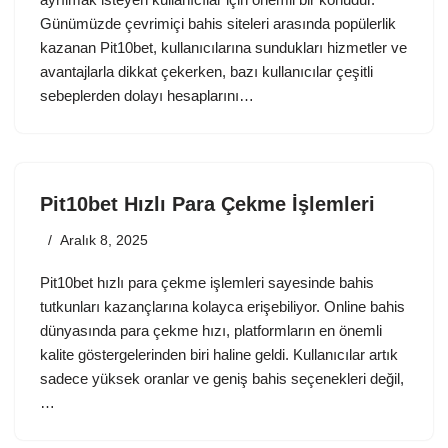
Günümüzde çevrimiçi bahis siteleri arasında popülerlik
kazanan Pit10bet, kullanıcılarına sundukları hizmetler ve
avantajlarla dikkat çekerken, bazı kullanıcılar çeşitli
sebeplerden dolayı hesaplarını…
Pit10bet Hızlı Para Çekme İşlemleri
Aralık 8, 2025
Pit10bet hızlı para çekme işlemleri sayesinde bahis
tutkunları kazançlarına kolayca erişebiliyor. Online bahis
dünyasında para çekme hızı, platformların en önemli
kalite göstergelerinden biri haline geldi. Kullanıcılar artık
sadece yüksek oranlar ve geniş bahis seçenekleri değil,
…