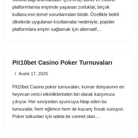
platformlarına erişimde yaşanan zorluklar, birçok
kullanıcının temel sorunlarından biridir. Özellikle belirli
ülkelerde uygulanan kısıtlamalar nedeniyle, popüler
platformlara erişim sağlamak için alternatif…
Pit10bet Casino Poker Turnuvaları
Aralık 17, 2025
Pit10bet Casino poker turnuvaları, kumar dünyasının en
heyecan verici etkinliklerinden biri olarak karşımıza
çıkıyor. Her seviyeden oyuncuya hitap eden bu
turnuvalar, hem eğlence hem de kazanç fırsatı sunuyor.
Poker tutkunları için adeta bir cennet olan…