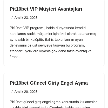
Pit10bet VIP Müşteri Avantajları
Aralık 23, 2025
Pit10bet VIP programı, bahis dünyasında kendini
kanıtlamış sadık müşteriler için özel olarak tasarlanmış
ayrıcalıklı bir kulüptür. Bahis tutkunlarının oyun
deneyimini bir üst seviyeye taşıyan bu program,
standart üyeliklere kıyasla çok daha fazla avantaj ve
fırsat…
Pit10bet Güncel Giriş Engel Aşma
Aralık 20, 2025
Pit10bet güncel giriş engel aşma konusunda kullanıcılar
sıklıkla bilgi aramaktadır. Çevrimiçi bahis ve casino